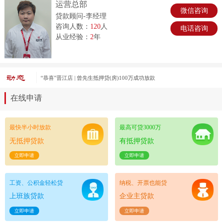
运营总部
微信咨询
贷款顾问-李经理
咨询人数：
120
人
电话咨询
从业经验：
2
年
“恭喜”晋江店 | 游女士普惠卡30万成功放款
在线申请
最快半小时放款
最高可贷3000万
无抵押贷款
有抵押贷款
立即申请
立即申请
工资、公积金轻松贷
纳税、开票也能贷
上班族贷款
企业主贷款
立即申请
立即申请