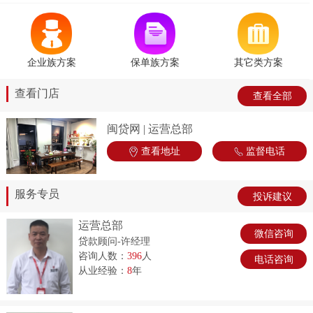
企业族方案
保单族方案
其它类方案
查看门店
查看全部
闽贷网 | 运营总部
查看地址
监督电话
服务专员
投诉建议
运营总部
微信咨询
贷款顾问-许经理
咨询人数：
396
人
电话咨询
从业经验：
8
年